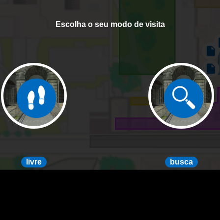
Escolha o seu modo de visita
livre
busca