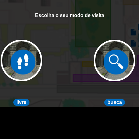
Escolha o seu modo de visita
livre
busca