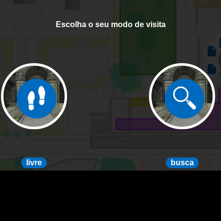
Escolha o seu modo de visita
livre
busca