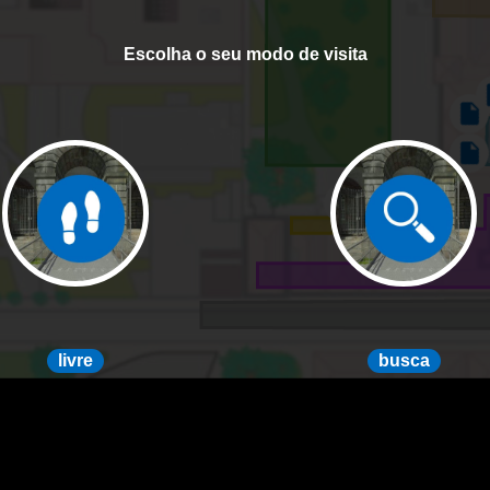
Escolha o seu modo de visita
livre
busca