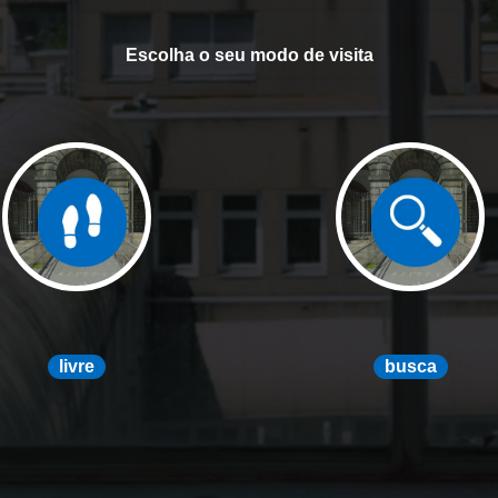
Escolha o seu modo de visita
livre
busca