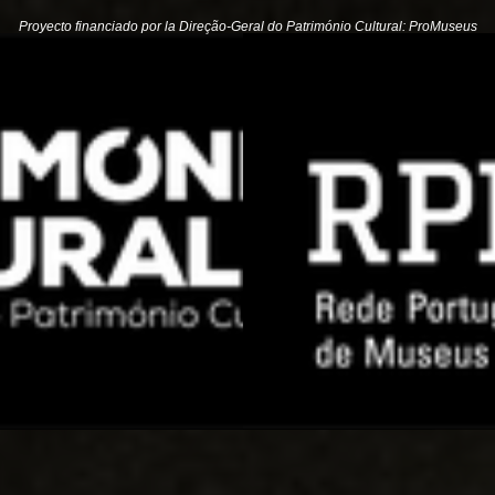
Proyecto financiado por la Direção-Geral do Património Cultural: ProMuseus