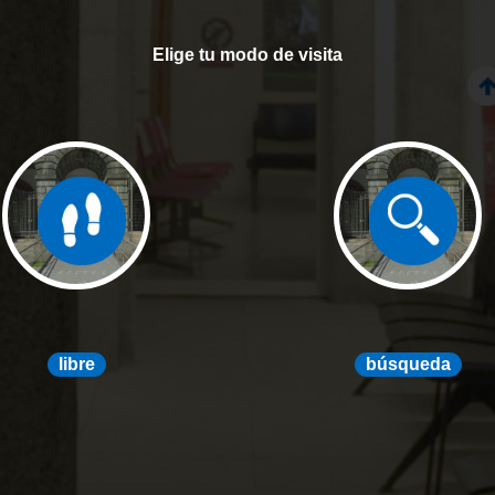
Elige tu modo de visita
libre
búsqueda