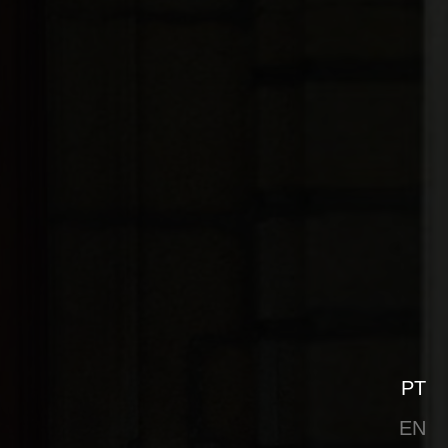
PT
EN