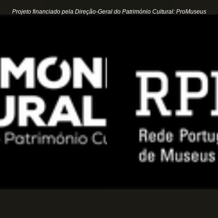
Projeto financiado pela Direção-Geral do Património Cultural: ProMuseus
nio.