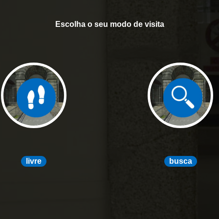
Escolha o seu modo de visita
livre
busca