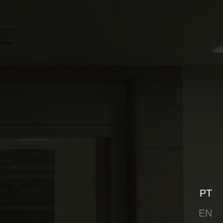
PT
EN